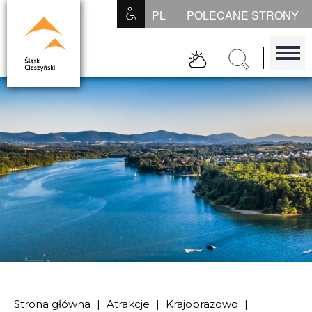
PL
POLECANE STRONY
Prognoza
szukaj
pogody
Strona główna
|
Atrakcje
|
Krajobrazowo
|