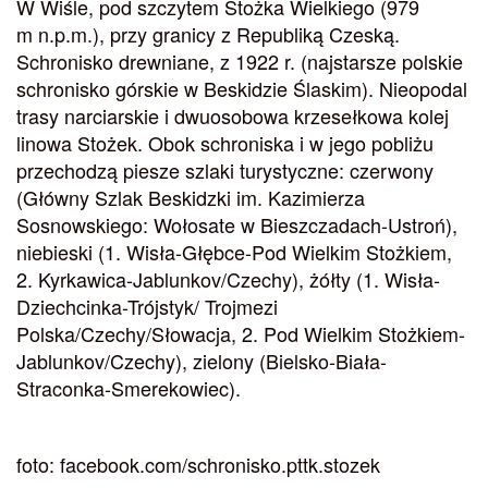
W Wiśle, pod szczytem Stożka Wielkiego (979
m n.p.m.), przy granicy z Republiką Czeską.
Schronisko drewniane, z 1922 r. (najstarsze polskie
schronisko górskie w Beskidzie Ślaskim). Nieopodal
trasy narciarskie i dwuosobowa krzesełkowa kolej
linowa Stożek. Obok schroniska i w jego pobliżu
przechodzą piesze szlaki turystyczne: czerwony
(Główny Szlak Beskidzki im. Kazimierza
Sosnowskiego: Wołosate w Bieszczadach-Ustroń),
niebieski (1. Wisła-Głębce-Pod Wielkim Stożkiem,
2. Kyrkawica-Jablunkov/Czechy), żółty (1. Wisła-
Dziechcinka-Trójstyk/ Trojmezi
Polska/Czechy/Słowacja, 2. Pod Wielkim Stożkiem-
Jablunkov/Czechy), zielony (Bielsko-Biała-
Straconka-Smerekowiec).
foto: facebook.com/schronisko.pttk.stozek