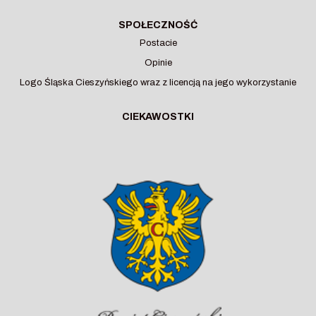
SPOŁECZNOŚĆ
Postacie
Opinie
-
Logo Śląska Cieszyńskiego wraz z licencją na jego wykorzystanie
stro
zost
CIEKAWOSTKI
otwa
w
nowe
karc