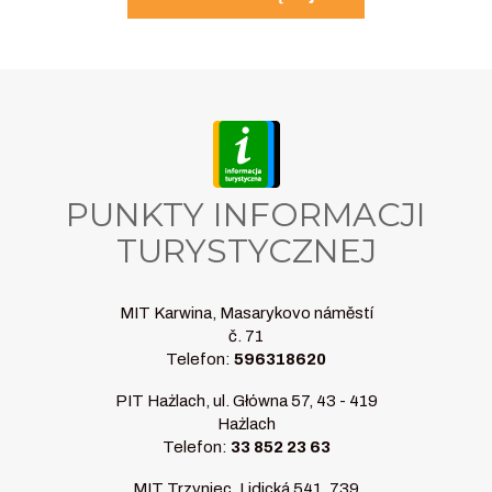
PUNKTY INFORMACJI
TURYSTYCZNEJ
MIT Karwina, Masarykovo náměstí
č. 71
Telefon:
596318620
PIT Hażlach, ul. Główna 57, 43 - 419
Hażlach
Telefon:
33 852 23 63
MIT Trzyniec, Lidická 541, 739