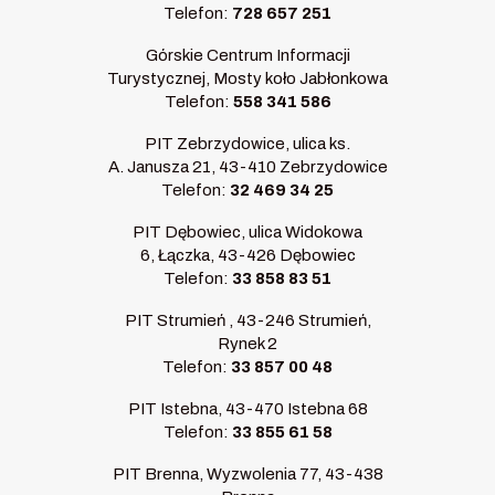
Telefon:
728 657 251
Górskie Centrum Informacji
Turystycznej, Mosty koło Jabłonkowa
Telefon:
558 341 586
PIT Zebrzydowice, ulica ks.
A. Janusza 21, 43-410 Zebrzydowice
Telefon:
32 469 34 25
PIT Dębowiec, ulica Widokowa
6, Łączka, 43-426 Dębowiec
Telefon:
33 858 83 51
PIT Strumień , 43-246 Strumień,
Rynek 2
Telefon:
33 857 00 48
PIT Istebna, 43-470 Istebna 68
Telefon:
33 855 61 58
PIT Brenna, Wyzwolenia 77, 43-438